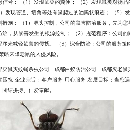
患信号： （1）发现鼠类的粪便； （2）发现鼠类对物
4）发现管道、墙角等处有鼠爬过的油黑状痕迹； （5）
制措施： （1）源头控制，公司的鼠害防治服务，先为
防治，从鼠害发生的根源控制； （2）规范程序：公司
程序来减轻鼠害的侵扰。 （3）综合防治：公司的服务策
”策略来降老鼠的入侵风险。
都灭鼠灭蚊蝇杀虫公司，成都白蚁防治公司，成都灭老鼠
害困扰 企业宗旨：客户服务 用心服务 发展目标：当您
：团结拼搏、仁爱奉献。