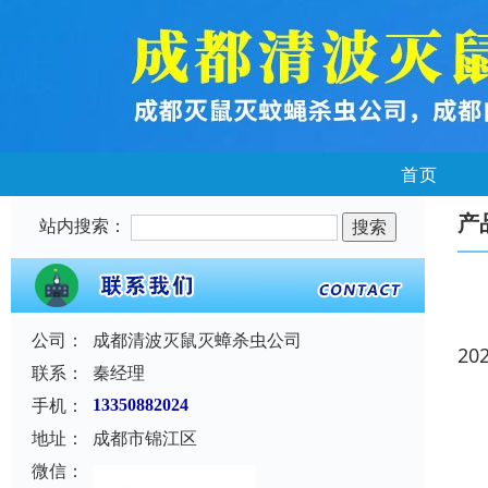
首页
产
站内搜索：
公司：
成都清波灭鼠灭蟑杀虫公司
20
联系：
秦经理
手机：
13350882024
地址：
成都市锦江区
微信：