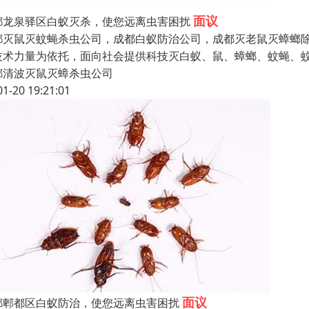
面议
都龙泉驿区白蚁灭杀，使您远离虫害困扰
都灭鼠灭蚊蝇杀虫公司，成都白蚁防治公司，成都灭老鼠灭蟑螂除
技术力量为依托，面向社会提供科技灭白蚁、鼠、蟑螂、蚊蝇、蚊
都清波灭鼠灭蟑杀虫公司
01-20 19:21:01
面议
都郫都区白蚁防治，使您远离虫害困扰