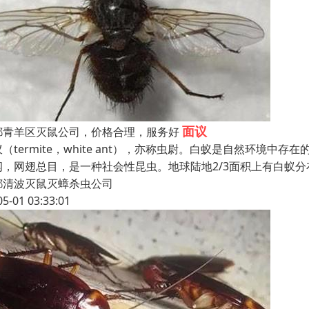
面议
都青羊区灭鼠公司，价格合理，服务好
蚁（termite，white ant），亦称虫尉。白蚁是自然环
纲，网翅总目，是一种社会性昆虫。地球陆地2/3面积上有白蚁
都清波灭鼠灭蟑杀虫公司
05-01 03:33:01