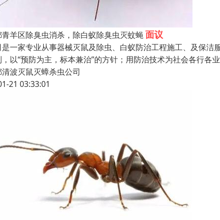
面议
都青羊区除臭虫消杀，除白蚁除臭虫灭蚊蝇
司是一家专业从事器械灭鼠及除虫、白蚁防治工程施工、及保洁服
则，以“预防为主，标本兼治”的方针；用防治技术为社会各行各
都清波灭鼠灭蟑杀虫公司
01-21 03:33:01