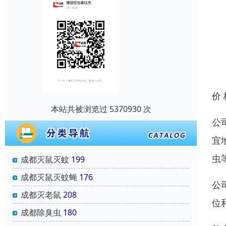
价
本站共被浏览过 5370930 次
公
宜
虫
成都灭鼠灭蚊
199
成都灭鼠灭蚊蝇
176
公
成都灭老鼠
208
位
成都除臭虫
180