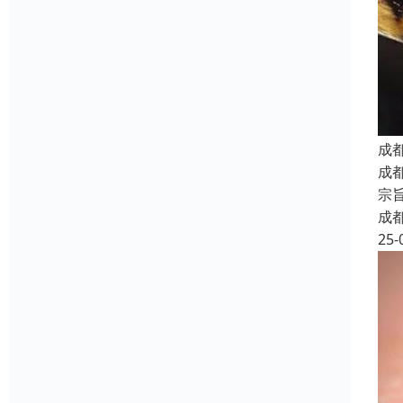
成
成
宗
成
25-