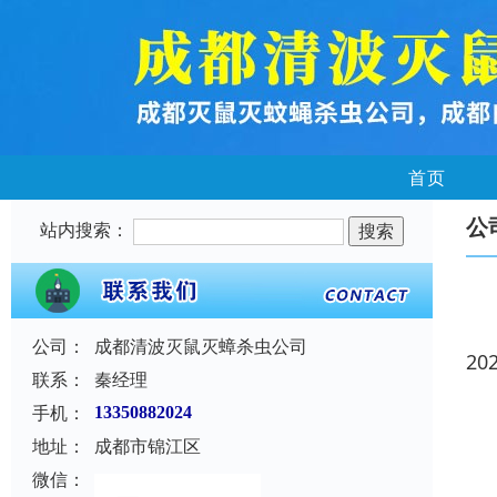
首页
公
站内搜索：
公司：
成都清波灭鼠灭蟑杀虫公司
20
联系：
秦经理
手机：
13350882024
地址：
成都市锦江区
微信：