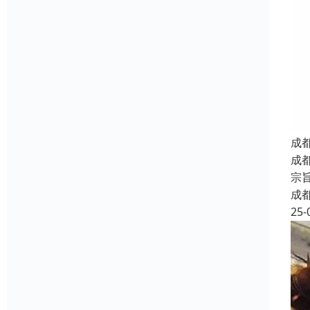
成
成
宗
成
25-