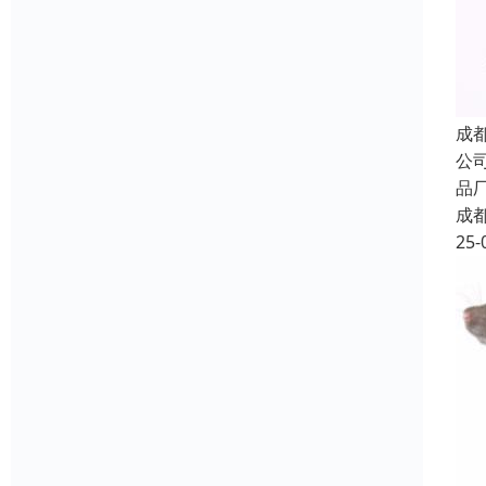
成
公
品
成
25-