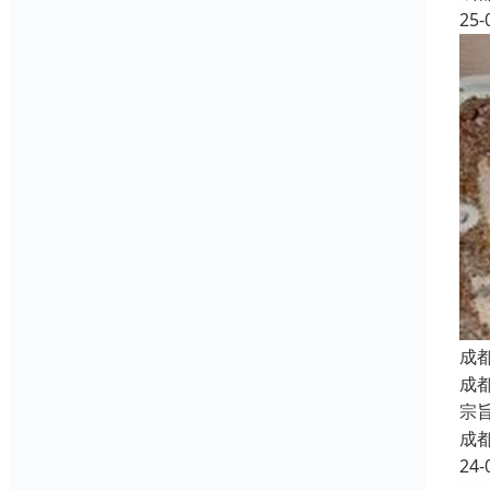
25-
成
成
宗
成
24-