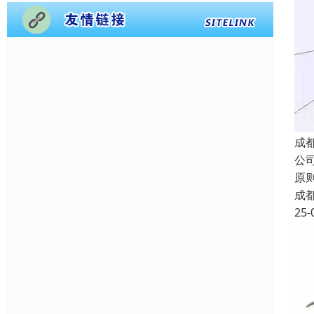
成
公
原
成
25-