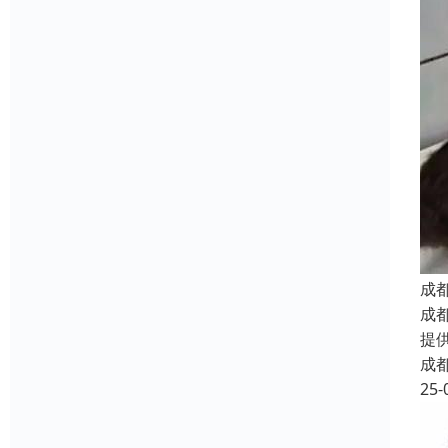
成
成
提
成
25-