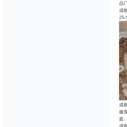
品厂
成
25-
成
服
庭
成