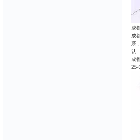
成
成
系
认
成
25-