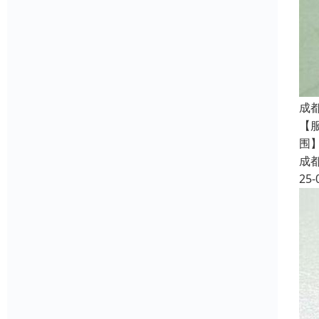
成
【
围
成
25-