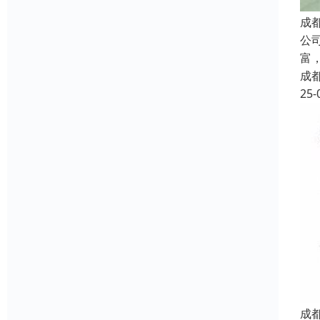
成
公
富
成
25-
成