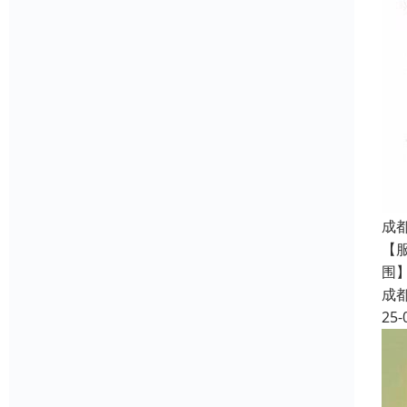
成
【
围
成
25-