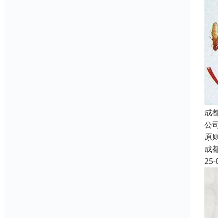
成
公
原
成
25-