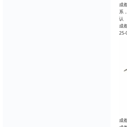
成
系
认
成
25-
成