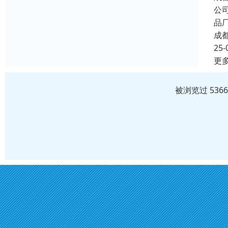
公
品
成
25-
更
被浏览过 536