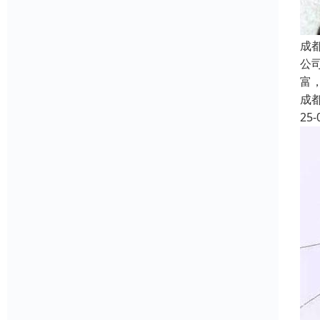
成
公
富
成
25-