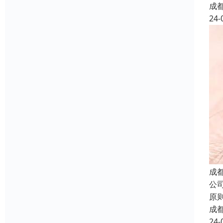
成
24-
成
公
原
成
24-