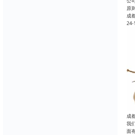
公
原
成
24-
成
我
面