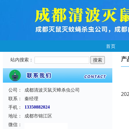
首页
产
站内搜索：
公司：
成都清波灭鼠灭蟑杀虫公司
20
联系：
秦经理
手机：
13350882024
地址：
成都市锦江区
微信：