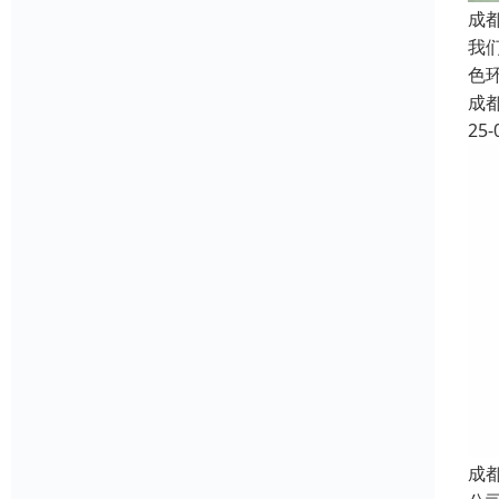
成
我
色
成
25-
成