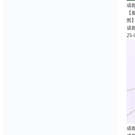
成
【
围
成
25-
成