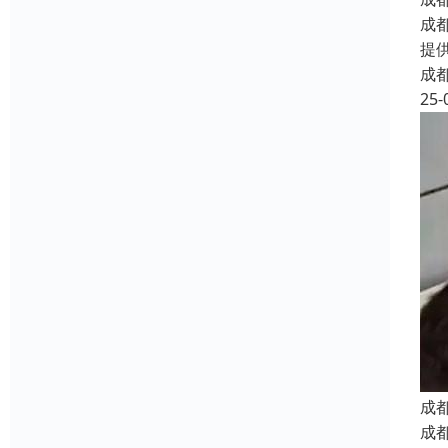
成
提
成
25-
成
成