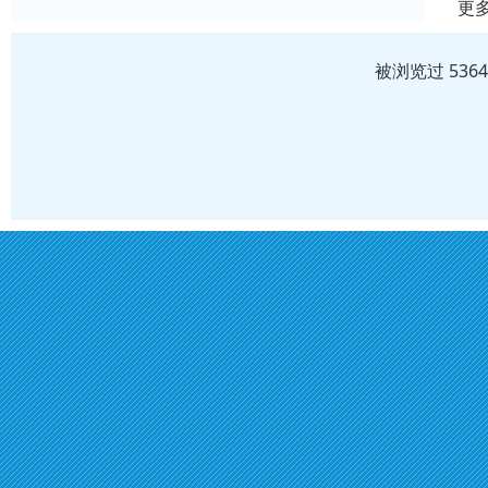
更
被浏览过 536