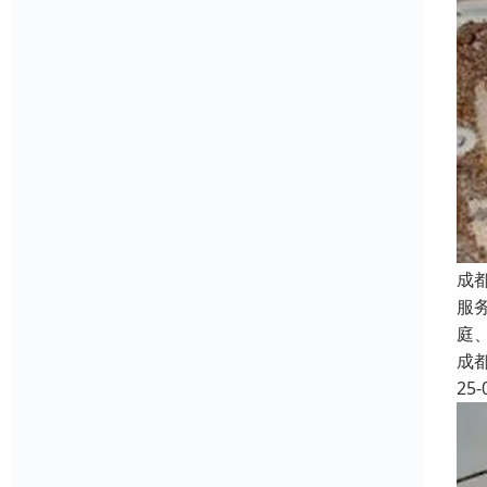
成
服
庭
成
25-