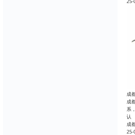
25-
成
成
系
认
成
25-