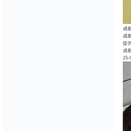
成
成
提
成
25-