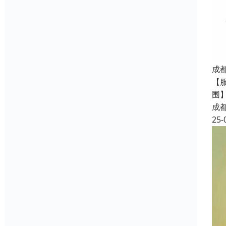
成
【
围
成
25-