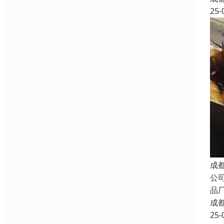
25-
成
公
品
成
25-