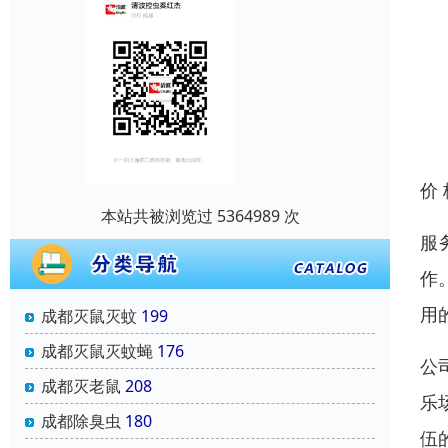
价
本站共被浏览过 5364989 次
服
作
用
成都灭鼠灭蚊
199
成都灭鼠灭蚊蝇
176
公
成都灭老鼠
208
乐
成都除臭虫
180
伍