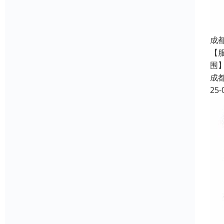
成
【
围
成
25-