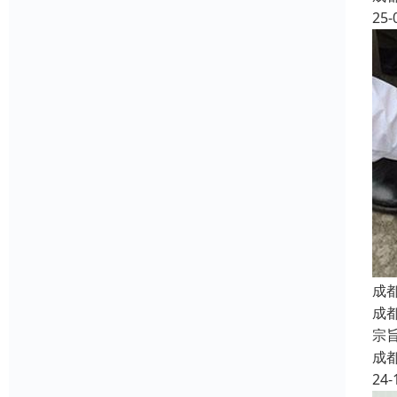
25-
成
成
宗
成
24-