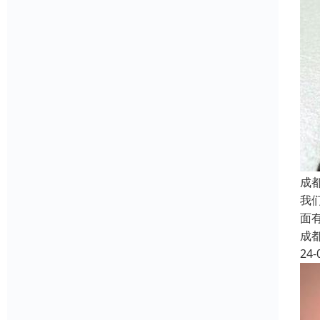
成
我
面
成
24-