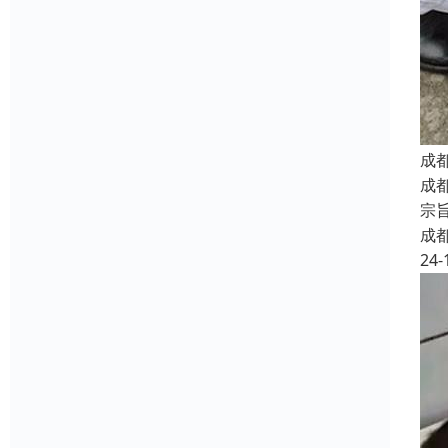
成
成
宗
成
24-