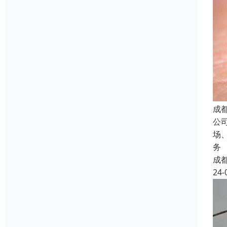
成
公
场
务
成
24-