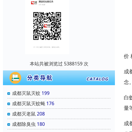
价
本站共被浏览过 5388159 次
成
念
成都灭鼠灭蚊
199
白
成都灭鼠灭蚊蝇
176
量
成都灭老鼠
208
成
成都除臭虫
180