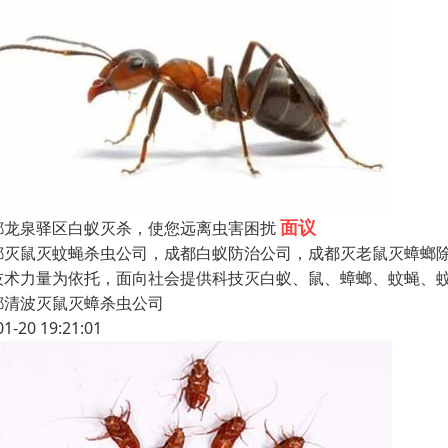
面议
都龙泉驿区白蚁灭杀，使您远离虫害困扰
都灭鼠灭蚊蝇杀虫公司，成都白蚁防治公司，成都灭老鼠灭蟑螂除
技术力量为依托，面向社会提供科技灭白蚁、鼠、蟑螂、蚊蝇、蚊
都清波灭鼠灭蟑杀虫公司
01-20 19:21:01