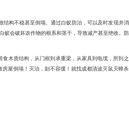
致结构不稳甚至倒塌。通过白蚁防治，可以及时发现并消
，白蚁会破坏农作物的根系和茎干，导致减产甚至绝收。
息啃食木质结构，从门框到承重梁，从家具到电缆，所到
致房屋倒塌！灭治，刻不容缓！就找成都清波灭鼠灭蟑杀