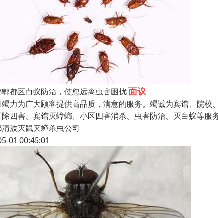
面议
都郫都区白蚁防治，使您远离虫害困扰
司竭力为广大顾客提供高品质，满意的服务。竭诚为宾馆、院校
厂除四害、宾馆灭蟑螂、小区四害消杀、虫害防治、灭白蚁等服
都清波灭鼠灭蟑杀虫公司
05-01 00:45:01