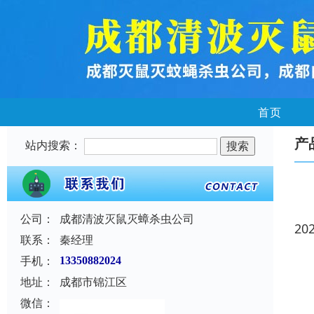
首页
产
站内搜索：
公司：
成都清波灭鼠灭蟑杀虫公司
20
联系：
秦经理
手机：
13350882024
地址：
成都市锦江区
微信：