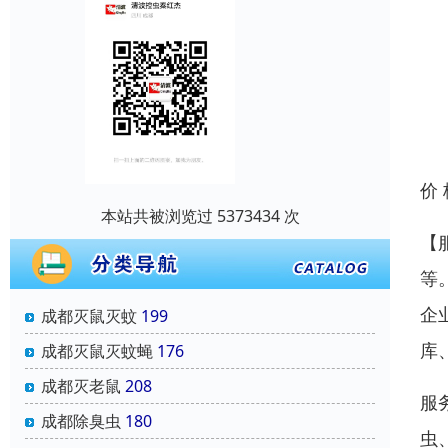
价
本站共被浏览过 5373434 次
【
等
企
成都灭鼠灭蚊
199
库
成都灭鼠灭蚊蝇
176
成都灭老鼠
208
服
成都除臭虫
180
虫