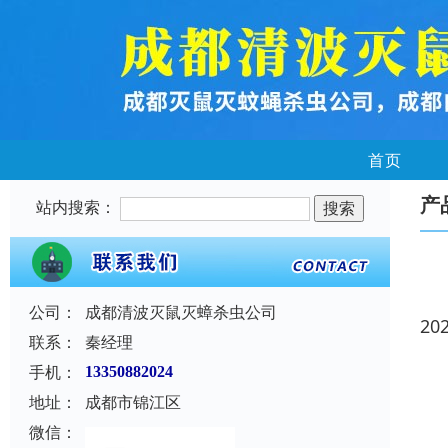
首页
产
站内搜索：
公司：
成都清波灭鼠灭蟑杀虫公司
20
联系：
秦经理
手机：
13350882024
地址：
成都市锦江区
微信：