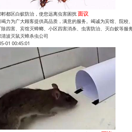
面议
都郫都区白蚁防治，使您远离虫害困扰
司竭力为广大顾客提供高品质，满意的服务。竭诚为宾馆、院校
厂除四害、宾馆灭蟑螂、小区四害消杀、虫害防治、灭白蚁等服
都清波灭鼠灭蟑杀虫公司
05-01 00:45:01