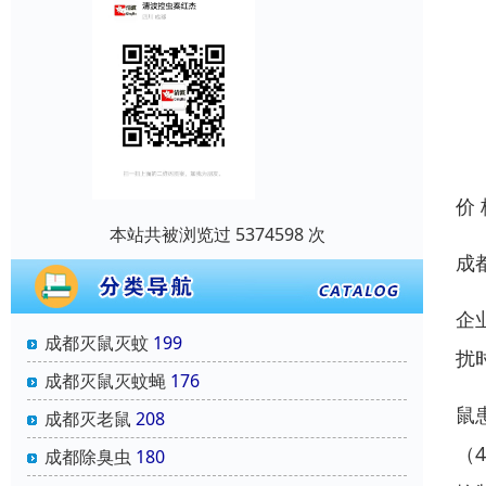
价
本站共被浏览过 5374598 次
成
企
成都灭鼠灭蚊
199
扰
成都灭鼠灭蚊蝇
176
鼠
成都灭老鼠
208
（
成都除臭虫
180