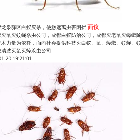
面议
都龙泉驿区白蚁灭杀，使您远离虫害困扰
都灭鼠灭蚊蝇杀虫公司，成都白蚁防治公司，成都灭老鼠灭蟑螂除
技术力量为依托，面向社会提供科技灭白蚁、鼠、蟑螂、蚊蝇、蚊
都清波灭鼠灭蟑杀虫公司
01-20 19:21:01