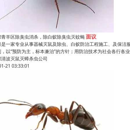
面议
都青羊区除臭虫消杀，除白蚁除臭虫灭蚊蝇
司是一家专业从事器械灭鼠及除虫、白蚁防治工程施工、及保洁服
则，以“预防为主，标本兼治”的方针；用防治技术为社会各行各
都清波灭鼠灭蟑杀虫公司
01-21 03:33:01