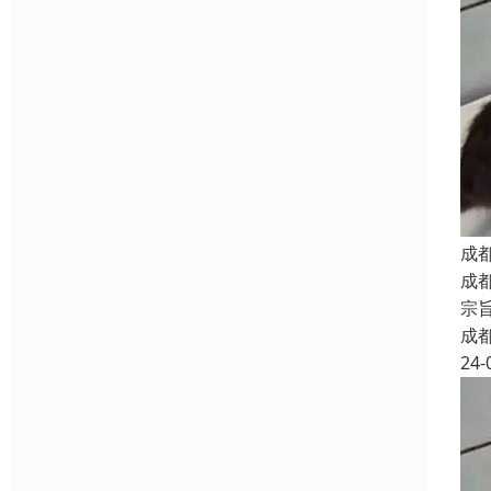
成
成
宗
成
24-