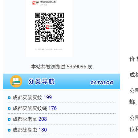
价
本站共被浏览过 5369096 次
成
公
成都灭鼠灭蚊
199
螂
成都灭鼠灭蚊蝇
176
公
成都灭老鼠
208
位
成都除臭虫
180