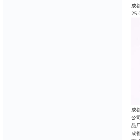
成
25-
成
公
品
成