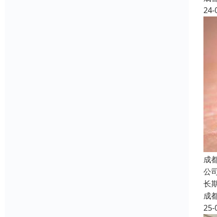
24-
成
公
长
成
25-