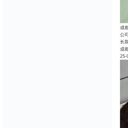
成
公
长
成
25-