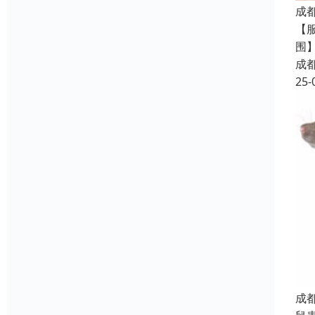
成
【
围
成
25-
成