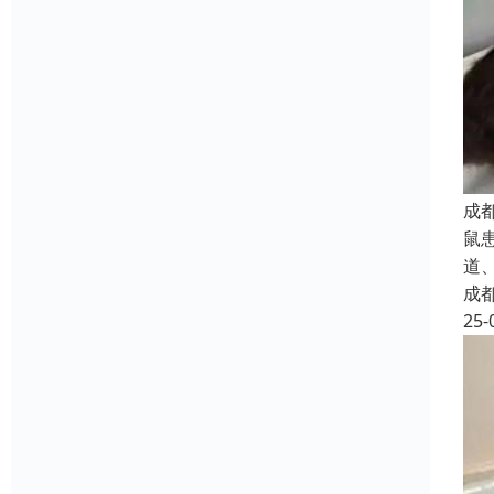
成
鼠
道
成
25-