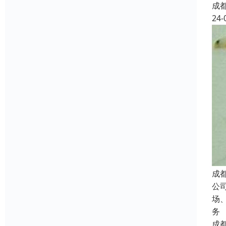
成
24-
成
公
场
务
成