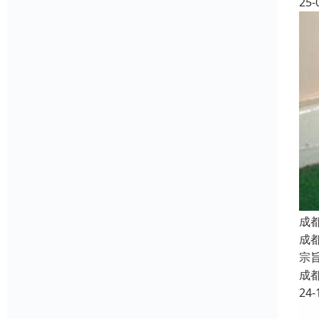
25-
成
成
宗
成
24-